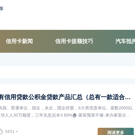
信用卡新闻
信用卡提额技巧
汽车抵
武汉市面上所有信用贷款公积金贷款产品汇总（总有一款适合您）
风筛。普通单位，国企，央企，国企控股，6大类优质单位。基数2000以
🉑人人30万额度，三年先息后本3.89%🏠 家装预算不够·来办家装分期
限最长5年费率降至0.2···
3431 +
阅读更多