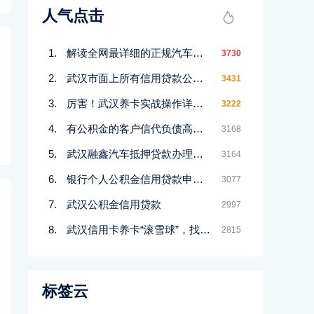
人气点击
解读全网最详细的正规汽车抵押贷款办理流程以及合同细节
3730
武汉市面上所有信用贷款公积金贷款产品汇总（总有一款适合您）
3431
厉害！武汉养卡实战操作详情图：怎么还清1万的信用卡账单
3222
有公积金的客户信代负债高，可以试试债务重组置换高利息网贷，节约资金成本
3168
武汉融鑫汽车抵押贷款办理流程（资金雄厚秒打款）
3164
银行个人公积金信用贷款申请攻略：浦发银行浦闪贷进件条件办理流程解析
3077
武汉公积金信用贷款
2997
武汉信用卡养卡“滚雪球”，找人代还信用卡差点把我推下万丈深渊
2815
标签云