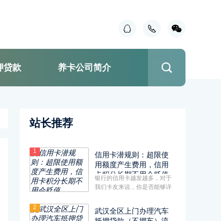
押贷款
养卡公司简介
站长推荐
1
信用卡潜规则：超限使
用额度产生费用，信用
卡积分长期不用会贬值
银行的信用卡越发越多，对于
我们卡友来说，你是否能够详
细了解信用卡的规则呢？有什
么···
2
武汉全区上门办理汽车
抵押贷款（不押车）流