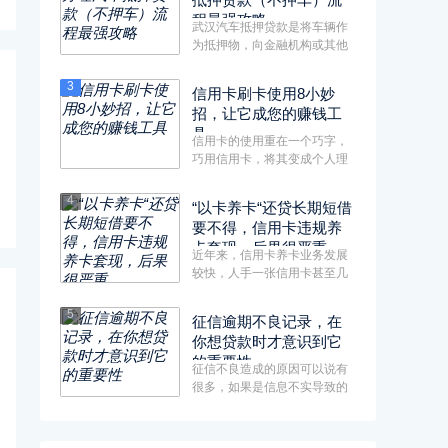
程最强攻略
武汉汽车抵押贷款是将车辆作
为抵押物，向金融机构或其他
贷款机构获取贷款的方式。在
抵···
3
信用卡刷卡使用8小妙
招，让它成您的赚钱工
具
信用卡的使用重在一个巧字，
巧用信用卡，将其变成个人理
财的工具之一，不仅可以享受
诸···
4
“以卡养卡“还贷长期短借
要不得，信用卡违规养
卡套现，后果很严重
近年来，信用卡养卡业务发展
较快，人手一张信用卡甚至几
张信用卡是不少都市人的“标配
···
5
征信逾期不良记录，在
你想贷款时才意识到它
的重要性
征信不良造成的原因可以说有
很多，如果是信息不实导致的
征信不良，程度不严重，可以
直···