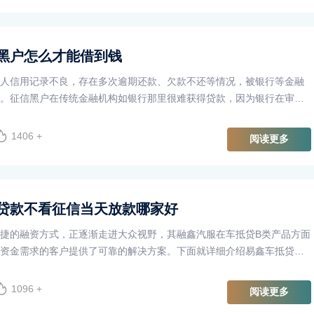
黑户怎么才能借到钱
人信用记录不良，存在多次逾期还款、欠款不还等情况，被银行等金融
。征信黑户在传统金融机构如银行那里很难获得贷款，因为银行在审批
人征信报告。然而，这并···
1406 +
阅读更多
贷款不看征信当天放款哪家好
捷的融资方式，正逐渐走进大众视野，其融鑫汽服在车抵贷B类产品方面
资金需求的客户提供了可靠的解决方案。下面就详细介绍易鑫车抵贷的
及注意事项。一、产品大···
1096 +
阅读更多