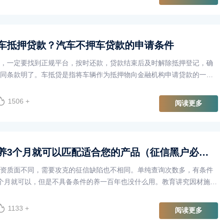
车抵押贷款？汽车不押车贷款的申请条件
，一定要找到正规平台，按时还款，贷款结束后及时解除抵押登记，确
同条款明了。车抵贷是指将车辆作为抵押物向金融机构申请贷款的一种
车辆抵押后就无法使用，···
1506 +
阅读更多
贷款没批征信养3个月就可以匹配适合您的产品（征信黑户必看）
资质面不同，需要攻克的征信缺陷也不相同。单纯查询次数多，有条件
个月就可以，但是不具备条件的养一百年也没什么用。教育讲究因材施
此。今天融鑫卡管家就给大···
1133 +
阅读更多