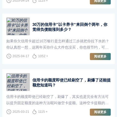
2025-04-24
1125 +
阅读更多
且资金也周转不开（这种情况就要···
30万的信用卡”以卡养卡“来回倒个两年，你
觉得负债能涨到多少？
如果你欠信用卡超过10万银行是怎样通过三步就把你拉下水的？
你认真想一想，这两年买你什么大件也没买，你也很节约，可是
欠款却越欠越多，这到底怎么回事？看完这篇文章你一定会感谢
2025-04-17
1052 +
阅读更多
我，银行拉你下水的过程一般分为三···
信用卡的额度即使已经刷空了，刷爆了还能提
额您知道吗？
信用卡的额度即使已经刷空了，刷爆了，其实也是完全有方法可
以提升固定额度的这种方法呢叫做空卡提额。这种空卡提额的方
法其实最最最核心的问题呢就是降低负债率。只要你负债率降低
2025-03-21
1115 +
阅读更多
了，那你的额度完全有机会被提升。···