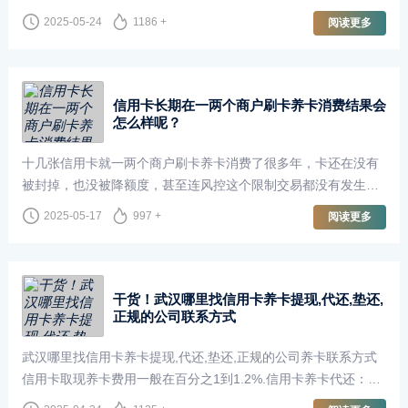
坚持不懈，不断的打电话推销分期。无论你的这个账单金额是像
2025-05-24
1186 +
阅读更多
我一样，每个月几十万的账单，还是···
信用卡长期在一两个商户刷卡养卡消费结果会
怎么样呢？
十几张信用卡就一两个商户刷卡养卡消费了很多年，卡还在没有
被封掉，也没被降额度，甚至连风控这个限制交易都没有发生
过。就是我平时经常用的几个卡的账单明细，然后再从我这个不
2025-05-17
997 +
阅读更多
专业的角度啊，给大家去做个总结啊，···
​干货！武汉哪里找信用卡养卡提现,代还,垫还,
正规的公司联系方式
武汉哪里找信用卡养卡提现,代还,垫还,正规的公司养卡联系方式
信用卡取现养卡费用一般在百分之1到1.2%.信用卡养卡代还：信
用也能养起来,信用卡数量太多,总是忘记还款导致逾期影响征信而