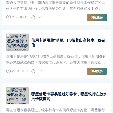
普通人申请信用卡，影响通过率最重要的条件就是工作稳定的工
作大于你有缴纳社保，你有缴纳公积金，甚至有做代发工资，或
者是大于你名下的资产。那可能很多卡友觉得难以置信啊，这里
2026-05-19
372 +
阅读更多
我给大家举个例子就明白了。有些卡···
信用卡越用越“值钱”！3招养出高额度、好征
信
信用卡越用越“值钱”！3招养出高额度、好征信，信用卡到期没有
钱还就找武汉融鑫卡管家帮忙代还养卡。还在为信用卡额度低刷
不够愁？担心偶尔忘还款影响征信？其实掌握正确的“养卡姿
2025-10-28
997 +
阅读更多
势”，信用卡能从“支付工具”变成···
哪些信用卡容易通过好养卡，哪些银行在放水
批卡额度高
哪些信用卡容易通过，经常都有卡友问我哪些卡好批，哪些银行